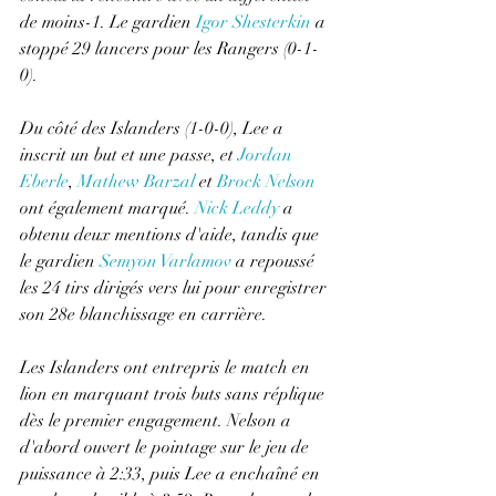
de moins-1. Le gardien 
Igor Shesterkin
 a 
stoppé 29 lancers pour les Rangers (0-1-
0).
Du côté des Islanders (1-0-0), Lee a 
inscrit un but et une passe, et 
Jordan 
Eberle
, 
Mathew Barzal
 et 
Brock Nelson
ont également marqué. 
Nick Leddy
 a 
obtenu deux mentions d'aide, tandis que 
le gardien 
Semyon Varlamov
 a repoussé 
les 24 tirs dirigés vers lui pour enregistrer 
son 28e blanchissage en carrière.
Les Islanders ont entrepris le match en 
lion en marquant trois buts sans réplique 
dès le premier engagement. Nelson a 
d'abord ouvert le pointage sur le jeu de 
puissance à 2:33, puis Lee a enchaîné en 