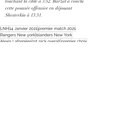
touchant la cible à 3:52. Barzal a conclu 
cette poussée offensive en déjouant 
Shesterkin à 13:31.
LNH
14 Janvier 2021
premier match 2021
Rangers New york
Islanders New York
Alexis Lafrenière
1st pick overall
premier choix
Nouvelles Sportive
Posts récents
Voir tout