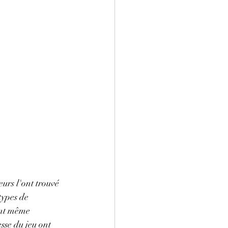
urs l'ont trouvé 
types de 
ont même 
sse du jeu ont 