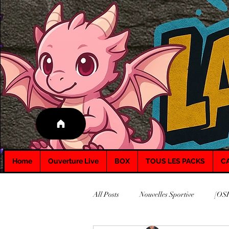
Home
Ouverture Live
BOX
TOUS LES PACKS
C
All Posts
Nouvelles Sportive
[OSR