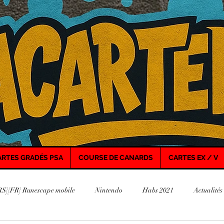
ARTES GRADÉS PSA
COURSE DE CANARDS
CARTES EX / V
S][FR] Runescape mobile
Nintendo
Habs 2021
Actualités