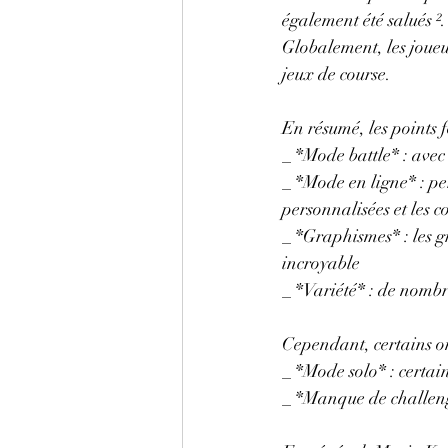
également été salués ².
Globalement, les joueu
jeux de course.
En résumé, les points 
_ *Mode battle* : avec
_ *Mode en ligne* : pe
personnalisées et les c
_ *Graphismes* : les gr
incroyable
_ *Variété* : de nombr
Cependant, certains on
_ *Mode solo* : certain
_ *Manque de challenge