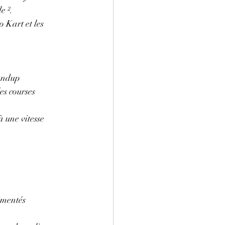
e ². 
 Kart et les 
oundup
es courses 
 une vitesse 
imentés