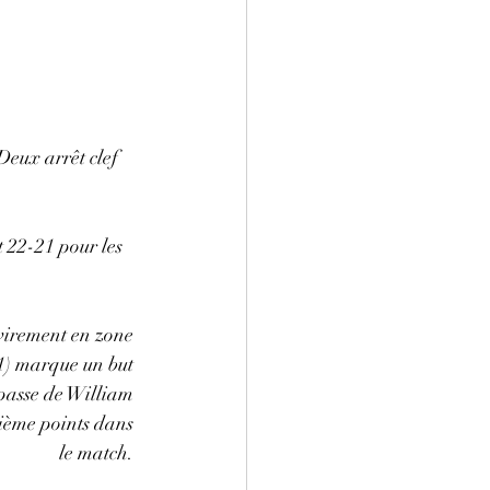
eux arrêt clef 
 22-21 pour les 
virement en zone 
(1) marque un but 
 passe de William 
ième points dans 
le match. 