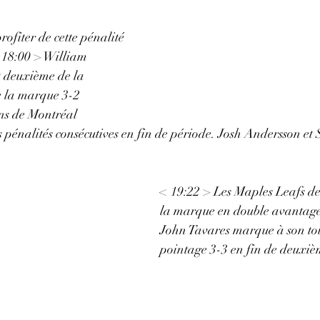
ofiter de cette pénalité 
< 18:00 > William 
 deuxième de la 
e la marque 3-2 
ns de Montréal 
 pénalités consécutives en fin de période. Josh Andersson et
< 19:22 > Les Maples Leafs de
la marque en double avantage
John Tavares marque à son tou
pointage 3-3 en fin de deuxiè