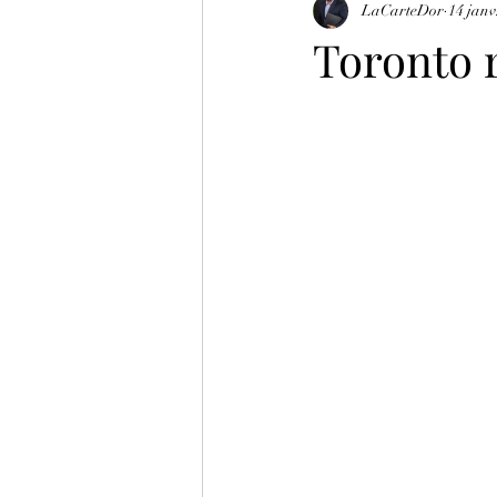
LaCarteDor
14 janv
Toronto 