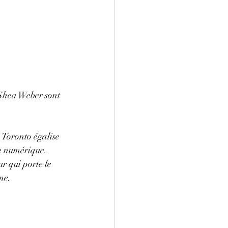
 Shea Weber sont 
 Toronto égalise 
 numérique. 
r qui porte le 
me.