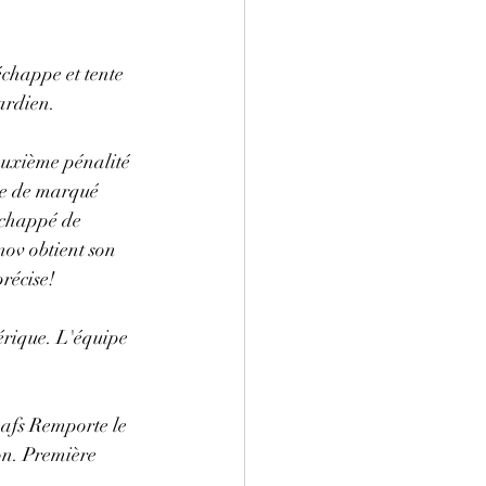
échappe et tente 
ardien. 
uxième pénalité 
ce de marqué 
échappé de 
v obtient son 
récise! 
rique. L'équipe 
afs Remporte le 
on. Première 