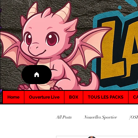
Home
Ouverture Live
BOX
TOUS LES PACKS
C
All Posts
Nouvelles Sportive
[OSR