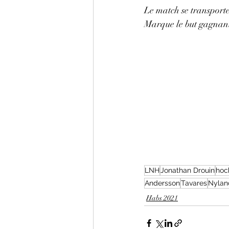
Le match se transport
Marque le but gagnant
LNH
Jonathan Drouin
hoc
Andersson
Tavares
Nylan
Habs 2021