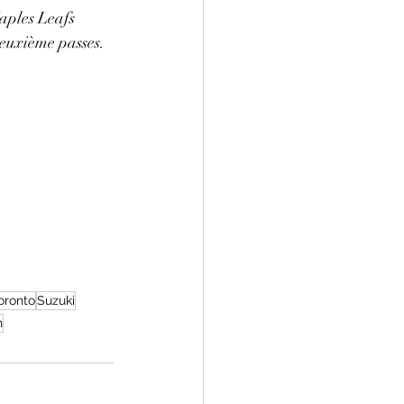
aples Leafs 
euxième passes. 
oronto
Suzuki
n