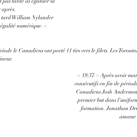
 pas tardé as égaliser la 
 après. 
s tard William Nylander 
 égalité numérique. < 
iode le Canadiens ont porté 11 tirs vers le filets. Les Torontoi
ineur. 
< 19:37 > Après avoir manqu
consécutifs en fin de pério
Canadiens Josh Andersson 
premier but dans l'uniform
formation. Jonathan Drou
amasse 