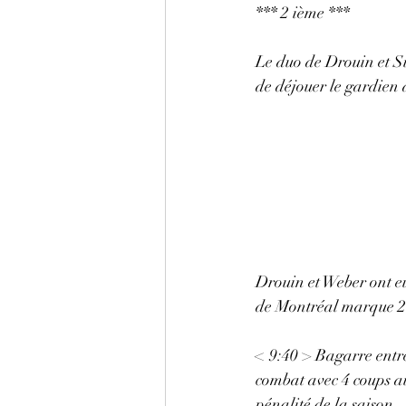
*** 2 ième ***
Le duo de Drouin et Su
de déjouer le gardien
Drouin et Weber ont e
de Montréal marque 2 fo
< 9:40 > Bagarre entr
combat avec 4 coups au
pénalité de la saison. 