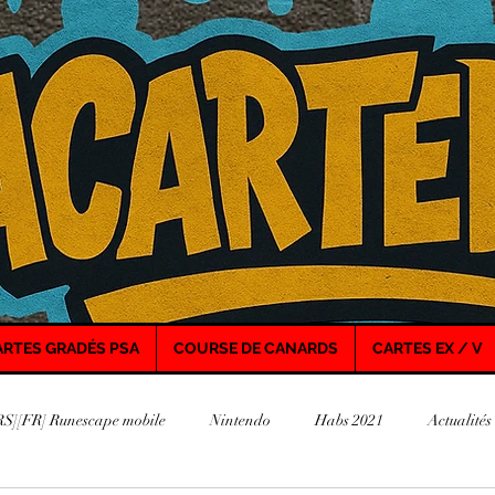
ARTES GRADÉS PSA
COURSE DE CANARDS
CARTES EX / V
S][FR] Runescape mobile
Nintendo
Habs 2021
Actualités