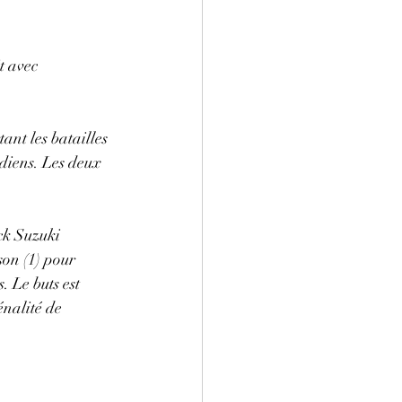
t avec 
nt les batailles 
adiens. Les deux 
k Suzuki 
on (1) pour 
 Le buts est 
nalité de 