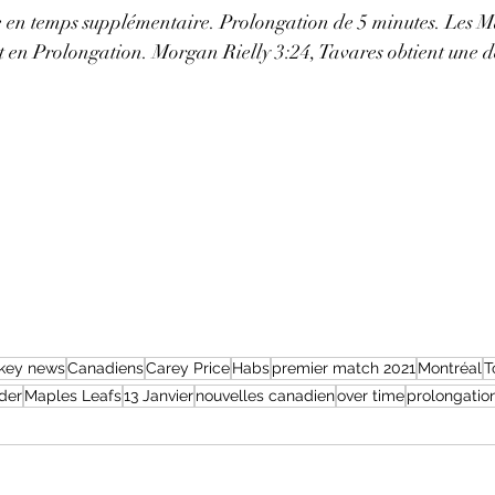
e en temps supplémentaire. Prolongation de 5 minutes. Les M
 en Prolongation. Morgan Rielly 3:24, Tavares obtient une d
key news
Canadiens
Carey Price
Habs
premier match 2021
Montréal
T
der
Maples Leafs
13 Janvier
nouvelles canadien
over time
prolongatio