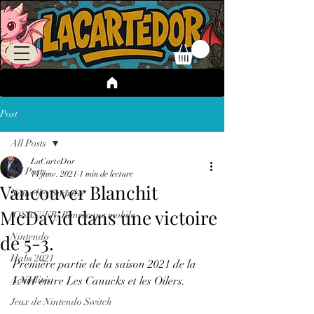
Post
All Posts
LaCarteDor
All Posts
14 janv. 2021
1 min de lecture
Vancouver Blanchit
Nouvelles Sportive
McDavid dans une victoire
[OSRS][FR] Runescape mobile
de 5-3.
Nintendo
Habs 2021
Première partie de la saison 2021 de la 
Actualités
LNH entre Les Canucks et les Oilers. 
Jeux de Nintendo Switch