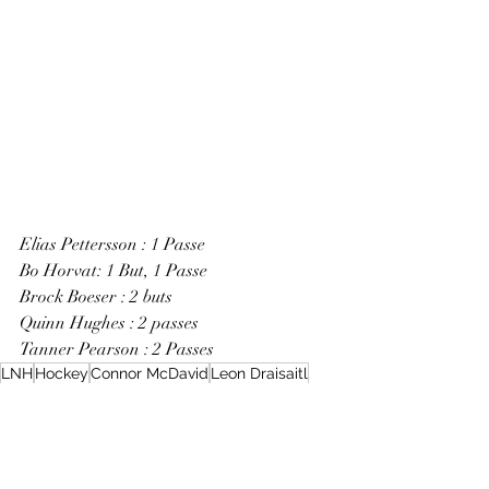
Elias Pettersson : 1 Passe
Bo Horvat: 1 But, 1 Passe 
Brock Boeser : 2 buts
Quinn Hughes : 2 passes
Tanner Pearson : 2 Passes
LNH
Hockey
Connor McDavid
Leon Draisaitl
Oilers Edmondton
13 janvier 2021
Canuck Vancouver
Brock Boeser
5 - 3 win
Bo Horvat
Nurse
Zack Kassian
Adam Gaudette
Larsson
Quinn Hughes
Elias Pettersson