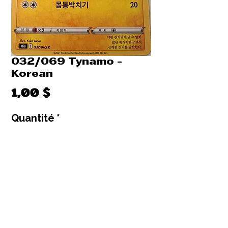
032/069 Tynamo -
Korean
Prix
1,00 $
Quantité
*
Il ne reste que 6 article(s) en stock
Ajouter au panier
Commander et payer