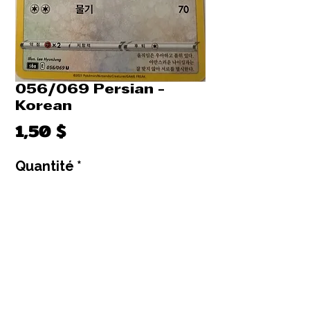
056/069 Persian -
Korean
Prix
1,50 $
Quantité
*
Il ne reste que 3 article(s) en stock
Ajouter au panier
Commander et payer