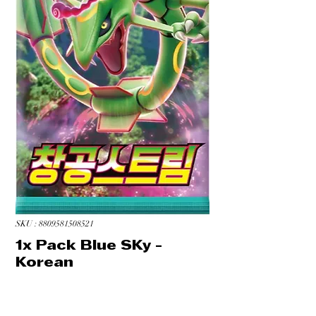
SKU : 8809581508521
1x Pack Blue SKy -
Korean
Prix
3,99 $