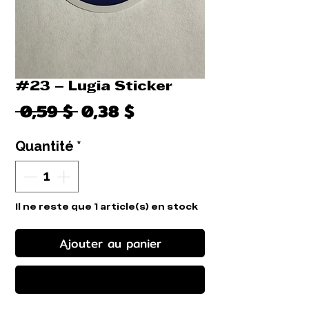
#23 – Lugia Sticker
Prix
Prix
 0,59 $ 
0,38 $
original
promotionnel
Quantité
*
Il ne reste que 1 article(s) en stock
Ajouter au panier
Commander et payer