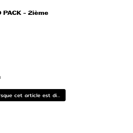
 PACK - 2ième
rix
k
rsque cet article est disponible