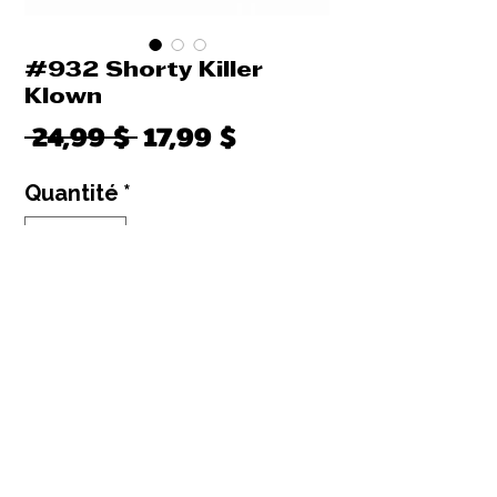
#932 Shorty Killer
Klown
Prix
Prix
 24,99 $ 
17,99 $
original
promotionnel
Quantité
*
Il ne reste que 1 article(s) en stock
Ajouter au panier
Commander et payer