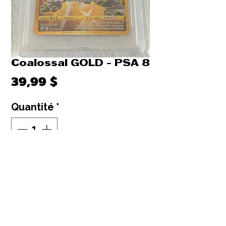
Coalossal GOLD - PSA 8
Prix
39,99 $
Quantité
*
Rupture de stock
Me notifier lorsque cet article est disponible
2020 KOALOSSAL GOLD SECRET
PSA 8 : Graded pokemon card