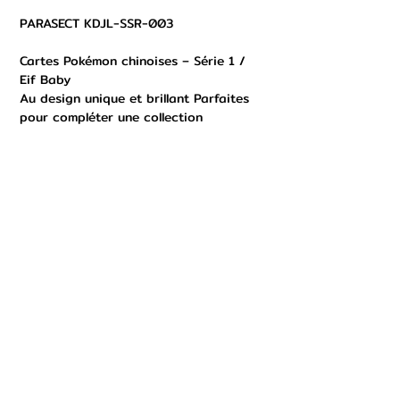
PARASECT KDJL-SSR-003
Cartes Pokémon chinoises – Série 1 /
Eif Baby
Au design unique et brillant Parfaites
pour compléter une collection
ou offrir en cadeau Expédition rapide
& protégée Plusieurs modèles
disponibles – stock limité !
Consultez mes autres annonces pour
encore plus de cartes exclusives.
#Pokemon #PokemonCards
#PokemonCollection #PokemonTrading
#PokemonMarket #RarePokemon
#PokemonForSale
#ChinesePokemonCards #EifBaby
#Charmander #Snorlax #Bounsweet
#PokemonCommunity
#PokemonCollectors #TradingCards