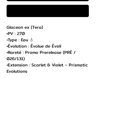
Commander et payer
Glaceon ex (Tera)
•PV : 270
•Type : Eau 💧
•Évolution : Évolue de Évoli
•Rareté : Promo Prerelease (PRÉ /
026/131)
•Extension : Scarlet & Violet – Prismatic
Evolutions
•Année : 2025
•Illustrateur : aky CG Works
⸻
⚔️ Attaques
1.Frost Bullet – 110 dégâts
➝ Inflige aussi 30 dégâts à 1 Pokémon
de Banc de l’adversaire.
2.Euclase
➝ Met K.O. un Pokémon adverse qui a
exactement 6 marqueurs de dégâts.