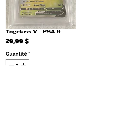
Togekiss V - PSA 9
Prix
29,99 $
Quantité
*
Rupture de stock
Me notifier lorsque cet article est disponible
2020 TOGEKISS V - PSA 9
Graded pokemon card