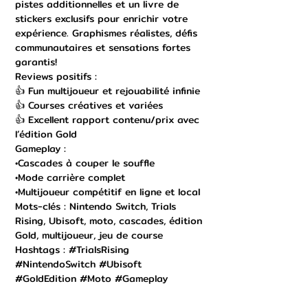
pistes additionnelles et un livre de
stickers exclusifs pour enrichir votre
expérience. Graphismes réalistes, défis
communautaires et sensations fortes
garantis!
Reviews positifs :
👍 Fun multijoueur et rejouabilité infinie
👍 Courses créatives et variées
👍 Excellent rapport contenu/prix avec
l’édition Gold
Gameplay :
•Cascades à couper le souffle
•Mode carrière complet
•Multijoueur compétitif en ligne et local
Mots-clés : Nintendo Switch, Trials
Rising, Ubisoft, moto, cascades, édition
Gold, multijoueur, jeu de course
Hashtags : #TrialsRising
#NintendoSwitch #Ubisoft
#GoldEdition #Moto #Gameplay
État : Occasion comme neuf!
Description détaillée :