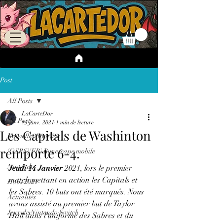
Post
All Posts
LaCarteDor
All Posts
15 janv. 2021
1 min de lecture
Les Capitals de Washinton
Nouvelles Sportive
remporte 6-4.
[OSRS][FR] Runescape mobile
Nintendo
Jeudi 14 Janvier
 2021, lors le premier 
match mettant en action les Capitals et 
Habs 2021
les Sabres. 10 buts ont été marqués. Nous 
Actualités
avons assisté au premier but de Taylor 
Jeux de Nintendo Switch
Hall dans l'uniforme des Sabres et du 